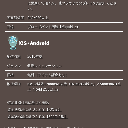
に更新して頂くか、他ブラウザでのプレイをお試しくださ
い。
画面解像度
945×620以上
回線
ブロードバンド回線(1Mbps以上)
配信時期
2019年夏
ジャンル
牧場シミュレーション
価格
無料（アイテム課金あり）
推奨環境
iOS12以降 iPhone6S以降（RAM 2GB以上）／Android6.0以
上（RAM 2GB以上）
特定商取引法に基づく表記
資金決済法に基づく表記【iOS版】
資金決済法に基づく表記【android版】