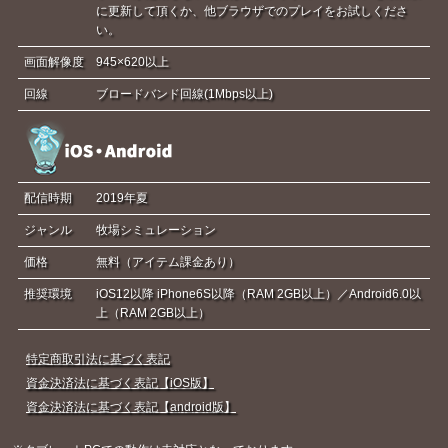
に更新して頂くか、他ブラウザでのプレイをお試しくださ
い。
画面解像度
945×620以上
回線
ブロードバンド回線(1Mbps以上)
配信時期
2019年夏
ジャンル
牧場シミュレーション
価格
無料（アイテム課金あり）
推奨環境
iOS12以降 iPhone6S以降（RAM 2GB以上）／Android6.0以
上（RAM 2GB以上）
特定商取引法に基づく表記
資金決済法に基づく表記【iOS版】
資金決済法に基づく表記【android版】