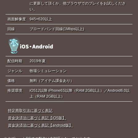
に更新して頂くか、他ブラウザでのプレイをお試しくださ
い。
画面解像度
945×620以上
回線
ブロードバンド回線(1Mbps以上)
配信時期
2019年夏
ジャンル
牧場シミュレーション
価格
無料（アイテム課金あり）
推奨環境
iOS12以降 iPhone6S以降（RAM 2GB以上）／Android6.0以
上（RAM 2GB以上）
特定商取引法に基づく表記
資金決済法に基づく表記【iOS版】
資金決済法に基づく表記【android版】