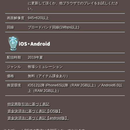
に更新して頂くか、他ブラウザでのプレイをお試しくださ
い。
画面解像度
945×620以上
回線
ブロードバンド回線(1Mbps以上)
配信時期
2019年夏
ジャンル
牧場シミュレーション
価格
無料（アイテム課金あり）
推奨環境
iOS12以降 iPhone6S以降（RAM 2GB以上）／Android6.0以
上（RAM 2GB以上）
特定商取引法に基づく表記
資金決済法に基づく表記【iOS版】
資金決済法に基づく表記【android版】