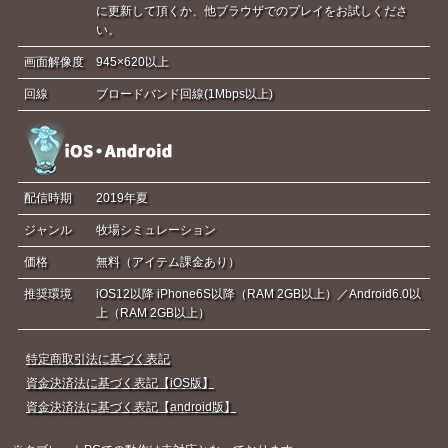
に更新して頂くか、他ブラウザでのプレイをお試しくださ
い。
画面解像度
945×620以上
回線
ブロードバンド回線(1Mbps以上)
配信時期
2019年夏
ジャンル
牧場シミュレーション
価格
無料（アイテム課金あり）
推奨環境
iOS12以降 iPhone6S以降（RAM 2GB以上）／Android6.0以
上（RAM 2GB以上）
特定商取引法に基づく表記
資金決済法に基づく表記【iOS版】
資金決済法に基づく表記【android版】