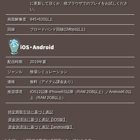
に更新して頂くか、他ブラウザでのプレイをお試しくださ
い。
画面解像度
945×620以上
回線
ブロードバンド回線(1Mbps以上)
配信時期
2019年夏
ジャンル
牧場シミュレーション
価格
無料（アイテム課金あり）
推奨環境
iOS12以降 iPhone6S以降（RAM 2GB以上）／Android6.0以
上（RAM 2GB以上）
特定商取引法に基づく表記
資金決済法に基づく表記【iOS版】
資金決済法に基づく表記【android版】