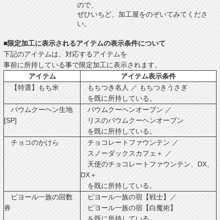
ので、
ぜひいちど、加工屋をのぞいてみてくださ
い。
■限定加工に表示されるアイテムの表示条件について
下記のアイテムは、対応するアイテムを
事前に所持している事で限定加工に表示されます。
アイテム
アイテム表示条件
【特選】もち米
もちつき名人 ／ もちつきうさぎ
を既に所持している。
バウムクーヘン生地
バウムクーヘンオーブン ／
[SP]
リスのバウムクーヘンオーブン
を既に所持している。
チョコのかけら
チョコレートファウンテン ／
スノーダックスカフェ＋ ／
天使のチョコレートファウンテン、DX、
DX＋
を既に所持している。
ピヨール一族の回数
ピヨール一族の宿【戦士】／
券
ピヨール一族の宿【白魔術】
を既に所持している。