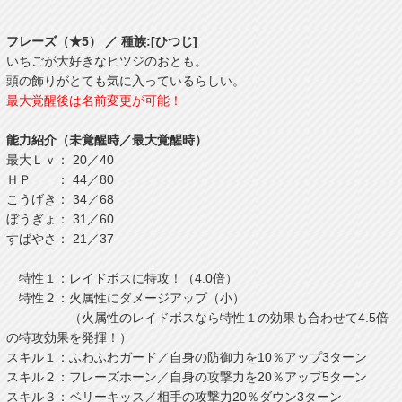
フレーズ（★5） ／ 種族:[ひつじ]
いちごが大好きなヒツジのおとも。
頭の飾りがとても気に入っているらしい。
最大覚醒後は名前変更が可能！
能力紹介（未覚醒時／最大覚醒時）
最大Ｌｖ： 20／40
ＨＰ ： 44／80
こうげき： 34／68
ぼうぎょ： 31／60
すばやさ： 21／37
特性１：レイドボスに特攻！（4.0倍）
特性２：火属性にダメージアップ（小）
（火属性のレイドボスなら特性１の効果も合わせて4.5倍
の特攻効果を発揮！）
スキル１：ふわふわガード／自身の防御力を10％アップ3ターン
スキル２：フレーズホーン／自身の攻撃力を20％アップ5ターン
スキル３：ベリーキッス／相手の攻撃力20％ダウン3ターン