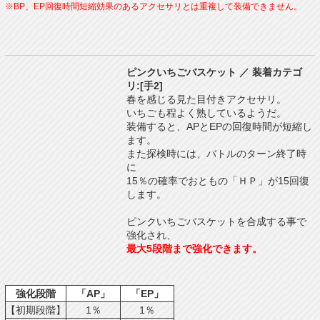
※BP、EP回復時間短縮効果のあるアクセサリとは重複して装備できません。
ピンクいちごバスケット ／ 装着カテゴ
リ:[手2]
春を感じる見た目付きアクセサリ。
いちごも程よく熟しているようだ。
装備すると、APとEPの回復時間が短縮し
ます。
また探検時には、バトルのターン終了時
に
15％の確率でおともの「ＨＰ」が15回復
します。
ピンクいちごバスケットを合成する事で
強化され、
最大5段階まで強化できます。
強化段階
「AP」
「EP」
【初期段階】
1％
1％