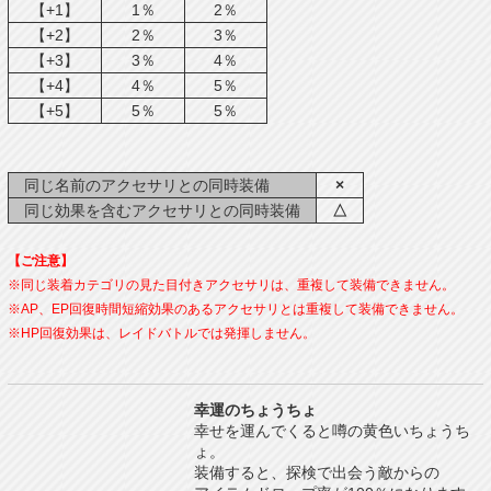
【+1】
1％
2％
【+2】
2％
3％
【+3】
3％
4％
【+4】
4％
5％
【+5】
5％
5％
同じ名前のアクセサリとの同時装備
×
同じ効果を含むアクセサリとの同時装備
△
【ご注意】
※同じ装着カテゴリの見た目付きアクセサリは、重複して装備できません。
※AP、EP回復時間短縮効果のあるアクセサリとは重複して装備できません。
※HP回復効果は、レイドバトルでは発揮しません。
幸運のちょうちょ
幸せを運んでくると噂の黄色いちょうち
ょ。
装備すると、探検で出会う敵からの