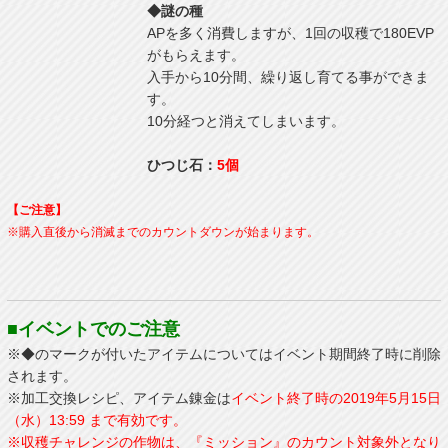
◆謎の種
APを多く消費しますが、1回の収穫で180EVP
がもらえます。
入手から10分間、繰り返し育てる事ができま
す。
10分経つと消えてしまいます。
ひつじ石：
5個
【ご注意】
※購入直後から消滅までのカウントダウンが始まります。
■イベントでのご注意
※◆のマークが付いたアイテムについてはイベント期間終了時に削除
されます。
※加工交換レシピ、アイテム錬金は
イベント終了時の2019年5月15日
（水）13:59 まで有効です。
※収穫チャレンジの作物は、『ミッション』のカウント対象外となり