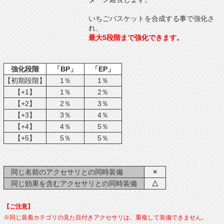
いちごバスケットを合成する事で強化さ
れ、
最大5段階まで強化できます。
強化段階
「BP」
「EP」
【初期段階】
1％
1％
【+1】
1％
2％
【+2】
2％
3％
【+3】
3％
4％
【+4】
4％
5％
【+5】
5％
5％
同じ名前のアクセサリとの同時装備
×
同じ効果を含むアクセサリとの同時装備
△
【ご注意】
※同じ装着カテゴリの見た目付きアクセサリは、重複して装備できません。