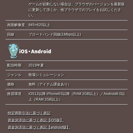
ゲームが起動しない場合は、ブラウザのバージョンを最新版
に更新して頂くか、他ブラウザでのプレイをお試しくださ
い。
画面解像度
945×620以上
回線
ブロードバンド回線(1Mbps以上)
配信時期
2019年夏
ジャンル
牧場シミュレーション
価格
無料（アイテム課金あり）
推奨環境
iOS12以降 iPhone6S以降（RAM 2GB以上）／Android6.0以
上（RAM 2GB以上）
特定商取引法に基づく表記
資金決済法に基づく表記【iOS版】
資金決済法に基づく表記【android版】