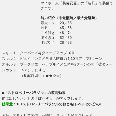
マイホーム「装備変更」の「装具」で装備で
きます。
能力紹介（未覚醒時／最大覚醒時）
最大Ｌｖ： 20／35
ＨＰ ： 45／68
こうげき： 48／74
ぼうぎょ： 52／80
すばやさ： 28／38
スキル１：クーパー／与ダメージアップ10％
スキル２：ピュイサンス／自身の防御力を10％アップ3ターン
スキル３：ブークリエ・パラプルイ／全体を2ターンの間「被ダメー
ジカット（15％）」にする
（覚醒時習得：★★☆☆）
■「ストロベリーパラソル」の装具効果
前に出したおともの「ぼうぎょ」がアップします。
効果量
：10+ストロベリーパラソルのおとも[レベル]の2分の1
また、装具として装備した際に、見た目も変更されます。