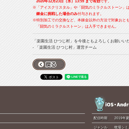
2020年12月23日（水）13:59 まで有効
です。
※「アイスクリスタル」や「闘気のミラクルストーン」
錬金に挑戦した場合のみ
付与されます。
※特別加工での交換など、本錬金以外の方法で対象おと
「闘気のミラクルストーン」は入手できません。
「楽園生活 ひつじ村」を今後ともよろしくお願いい
- 「楽園生活 ひつじ村」運営チーム
配信時期
2019年
ジャンル
牧場シミ