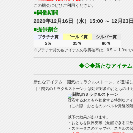
この機会にぜひご利用ください。
■開催期間
2020年12月16日（水）15:00 ～ 12月23
■提供割合
プラチナ賞
ゴールド賞
シルバー賞
5％
35％
60％
※プラチナ賞の各アイテムの取得確率は、0.5 ～ 1.0％で
◆◇◆新たなアイテム
新たなアイテム「闘気のミラクルストーン」が登場
（「闘気のミラクルストーン」は効果対象のおとものオ
闘気のミラクルストーン
対応するおともを強化する特別なア
（この際、おとものレベルや覚醒段
以下の効果があります。
・おともを限界突破（覚醒できる回
・ステータスのアップや、スキルの