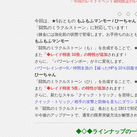
・今回のレイドイベント期間限定の
◇ ◇ 
今回は、★5おともの
もふもふマンモー / ひーちゃん
「闘気のミラクルストーン」に対応しています！
（錬金には強化前の状態で登場します。お手持ちのおと
もふもふマンモー
「闘気のミラクルストーン（も）」を合成することで、
また
「◆レイド特攻 10倍」の特性が追加
されます！
さらに、「パワーレインボー」がⅡに変化します。
パワーレインボーII／仲間全員の【減ったHPを10％回復
ひーちゃん
「闘気のミラクルストーン（ひ）」を合成することで、
また
「◆レイド特攻 5倍」の特性が追加
されます！
さらに、新たなスキル「クイック・トリック」を習得し
クイック・トリック／相手の攻撃と防御を直ちにダウン 
※「闘気のミラクルストーン」は、各おともと1対1で対
※今後のアップデートで、通常の限界突破方法が解禁さ
◆◇◆ラインナップの一