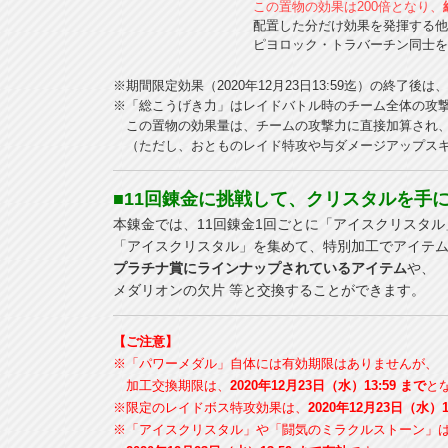
この置物の効果は200倍となり、
配置した分だけ効果を発揮する他
ピヨロック・トラバーチン同士を
※期間限定効果（2020年12月23日13:59迄）の終了
※「総こうげき力」はレイドバトル時のチーム全体の攻
この置物の効果量は、チームの攻撃力に直接加算され、
（ただし、おとものレイド特攻や与ダメージアップスキ
■11回錬金に挑戦して、クリスタルを手
本錬金では、11回錬金1回ごとに「アイスクリスタル
「アイスクリスタル」を集めて、特別加工でアイテ
プラチナ賞にラインナップされているアイテム
や、
メダリオンの欠片 等と交換することができます。
【ご注意】
※「パワーメダル」自体には有効期限はありませんが、
加工交換期限は、
2020年12月23日（水）13:59 まで
と
※限定のレイドボス特攻効果は、
2020年12月23日（水）1
※「アイスクリスタル」や「闘気のミラクルストーン」