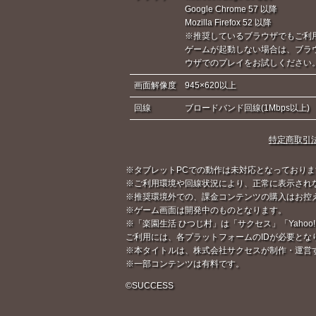
Google Chrome 57 以降
Mozilla Firefox 52 以降
※推奨しているブラウザでもご利
ゲームが起動しない場合は、ブラ
ウザでのプレイをお試しください
画面解像度
945×620以上
回線
ブロードバンド回線(1Mbps以上)
特定商取引
※タブレットPCでの動作は未対応となっておりま
※ご利用環境や回線状況により、正常に表示され
※推奨環境外での、課金コンテンツの購入はお控
※ゲーム画面は開発中のものとなります。
※「楽園生活 ひつじ村」は「サクセス」「Yahoo!
ご利用には、各プラットフォームのIDが必要とな
※本タイトルは、株式会社サクセスが制作・運営
※一部コンテンツは有料です。
©SUCCESS