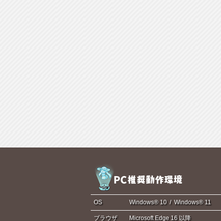
OS
Windows® 10 / Windows® 11
ブラウザ
Microsoft Edge 16 以降