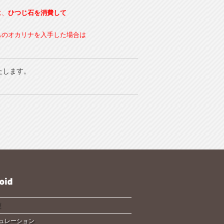
は、
ひつじ石を消費して
ものオカリナを入手した場合は
たします。
夏
ュレーション