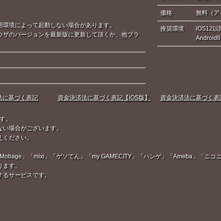
価格
無料（ア
用環境によって起動しない場合があります。
推奨環境
iOS12以
ウザのバージョンを最新版に更新して頂くか、他ブラ
Androi
。
法に基づく表記
資金決済法に基づく表記【iOS版】
資金決済法に基づく表記【
す。
ない場合がございます。
えください。
Mobage」「mixi」「ゲソてん」「my GAMECITY」「ハンゲ」「Ameba」
ります。
するサービスです。