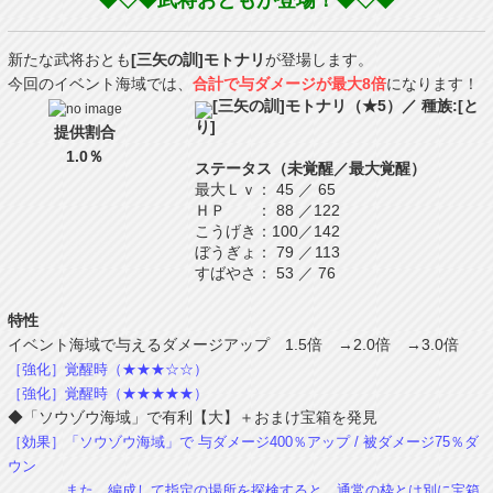
◆◇◆武将おともが登場！◆◇◆
新たな武将おとも
[三矢の訓]モトナリ
が登場します。
今回のイベント海域では、
合計で与ダメージが最大8倍
になります！
[三矢の訓]モトナリ（★5）／ 種族:[と
り]
提供割合
1.0％
ステータス（未覚醒／最大覚醒）
最大Ｌｖ
：
45
／
65
ＨＰ
：
88
／
122
こうげき
：
100
／
142
ぼうぎょ
：
79
／
113
すばやさ
：
53
／
76
特性
イベント海域で与えるダメージアップ 1.5倍 →2.0倍 →3.0倍
［強化］覚醒時（★★★☆☆）
［強化］覚醒時（★★★★★）
◆「ソウゾウ海域」で有利【大】＋おまけ宝箱を発見
［効果］「ソウゾウ海域」で 与ダメージ400％アップ / 被ダメージ75％ダ
ウン
また、編成して指定の場所を探検すると、通常の枠とは別に宝箱