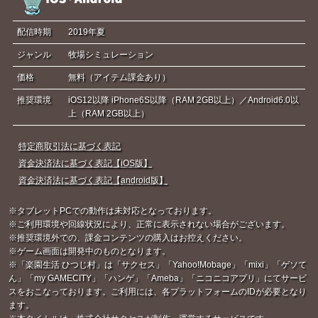
配信時期
2019年夏
ジャンル
牧場シミュレーション
価格
無料（アイテム課金あり）
推奨環境
iOS12以降 iPhone6S以降（RAM 2GB以上）／Android6.0以
上（RAM 2GB以上）
特定商取引法に基づく表記
資金決済法に基づく表記【iOS版】
資金決済法に基づく表記【android版】
※タブレットPCでの動作は未対応となっております。
※ご利用環境や回線状況により、正常に表示されない場合がございます。
※推奨環境外での、課金コンテンツの購入はお控えください。
※ゲーム画面は開発中のものとなります。
※「楽園生活 ひつじ村」は「サクセス」「Yahoo!Mobage」「mixi」「ゲソて
ん」「my GAMECITY」「ハンゲ」「Ameba」「ニコニコアプリ」にてサービ
スをおこなっております。ご利用には、各プラットフォームのIDが必要となり
ます。