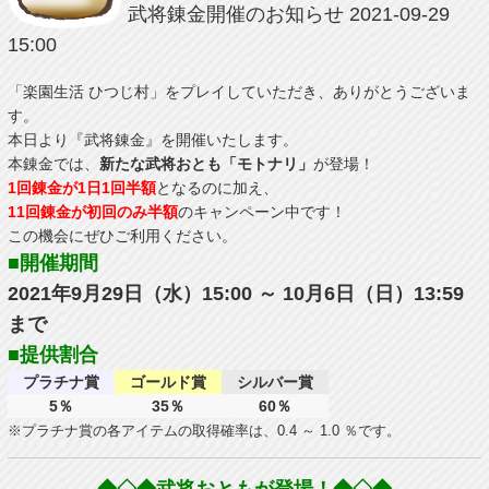
武将錬金開催のお知らせ
2021-09-29
15:00
「楽園生活 ひつじ村」をプレイしていただき、ありがとうございま
す。
本日より『武将錬金』を開催いたします。
本錬金では、
新たな武将おとも「モトナリ」
が登場！
1回錬金が1日1回半額
となるのに加え、
11回錬金が初回のみ半額
のキャンペーン中です！
この機会にぜひご利用ください。
■開催期間
2021年9月29日（水）15:00 ～ 10月6日（日）13:59
まで
■提供割合
プラチナ賞
ゴールド賞
シルバー賞
5％
35％
60％
※プラチナ賞の各アイテムの取得確率は、0.4 ～ 1.0 ％です。