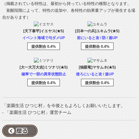
（掲載されている特性は、最初から持っている特性の種類となります。
覚醒段階によって、特性の追加や、各特性の効果量アップが発生する場
合があります）
[天下泰平]イエヤス(★5)
[日本一の兵]ユキムラ(★5)
イベント海域で与ダメUP
前にいると攻 / 防 / 速UP
提供割合 0.4%
提供割合 0.4%
[大一大万大吉]ミツナリ(★5)
[独眼竜]マサムネ(★5)
確率で一部の異常状態防止
後ろにいると攻 / 速UP
提供割合 0.4%
提供割合 0.4%
「楽園生活 ひつじ村」を今後ともよろしくお願いいたします。
- 「楽園生活 ひつじ村」運営チーム