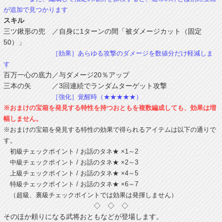
が追加で見つかります
スキル
三ツ鍬形の兜 ／自身に1ターンの間「被ダメージカット（固定
50）」
［効果］あらゆる攻撃のダメージを数値分だけ軽減しま
す
百万一心の底力／与ダメージ20％アップ
三本の矢 ／3回連続でランダムターゲット攻撃
［強化］覚醒時（★★★★★）
※おまけの宝箱を発見する特性を持つおともを複数編成しても、効果は増
幅しません。
※おまけの宝箱を発見する特性の効果で得られるアイテムは以下の通りで
す。
初級チェックポイント / お話のタネ★ ×1～2
中級チェックポイント / お話のタネ★ ×2～3
上級チェックポイント / お話のタネ★ ×4～5
特級チェックポイント / お話のタネ★ ×6～7
（超級、裏級チェックポイントでは効果は発揮しません）
◇ ◇ ◇
そのほか頼りになる武将おともなどが登場します。