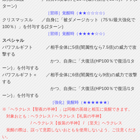
ターン)
［習得］覚醒時（★★☆☆☆☆）
クリスマッスル ／自身に「被ダメージカット（75％/最大強化で
100％）」を付与する(2ターン)
［習得］覚醒時（★★★★☆☆）
スペシャル
パワフルギフト ／相手全体に5倍(闇属性なら7.5倍)の威力で攻
撃する
かつ、自身に「大復活(HP100％で復活/1タ
ーン)」を付与する
パワフルギフト＋ ／相手全体に6倍(闇属性なら9倍)の威力で攻撃
する
かつ、自身に「大復活(HP100％で復活/1タ
ーン)」を付与する
［強化］覚醒時（★★★★★★）
※「ヘラクレス【聖夜の半神】」は同種の英雄と相互に覚醒できます。
対象おとも：ヘラクレス / ヘラクレス【礼装の半神】
/ ヘラクレス【仮装の半神】 / ［至天］ヘラクレス
覚醒の際は、誤って意図しないおともを使用しないよう、ご注意くださ
い。