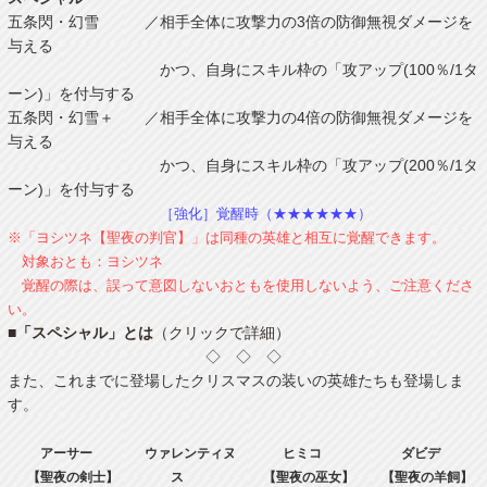
五条閃・幻雪 ／相手全体に攻撃力の3倍の防御無視ダメージを
与える
かつ、自身にスキル枠の「攻アップ(100％/1タ
ーン)」を付与する
五条閃・幻雪＋ ／相手全体に攻撃力の4倍の防御無視ダメージを
与える
かつ、自身にスキル枠の「攻アップ(200％/1タ
ーン)」を付与する
［強化］覚醒時（★★★★★★）
※「ヨシツネ【聖夜の判官】」は同種の英雄と相互に覚醒できます。
対象おとも：ヨシツネ
覚醒の際は、誤って意図しないおともを使用しないよう、ご注意くださ
い。
■「スペシャル」とは
（クリックで詳細）
◇ ◇ ◇
また、これまでに登場したクリスマスの装いの英雄たちも登場しま
す。
アーサー
ウァレンティヌ
ヒミコ
ダビデ
【聖夜の剣士】
ス
【聖夜の巫女】
【聖夜の羊飼】