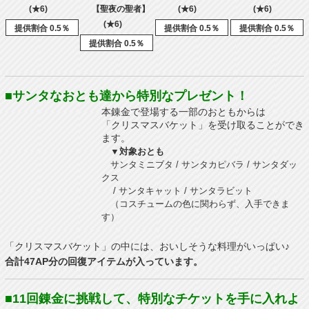
(★6)
【聖夜の聖者】
(★6)
(★6)
(★6)
提供割合 0.5％
提供割合 0.5％
提供割合 0.5％
提供割合 0.5％
■サンタなおとも達から特別なプレゼント！
本錬金で登場する一部のおともからは
「クリスマスバケット」を受け取ることができ
ます。
▼対象おとも
サンタミニブタ / サンタカピバラ / サンタダッ
クス
/ サンタキャット / サンタラビット
（コスチュームの色に関わらず、入手できま
す）
「クリスマスバケット」の中には、おいしそうな料理がいっぱい♪
合計47AP分の回復アイテムが入っています。
■11回錬金に挑戦して、特別なチケットを手に入れよ