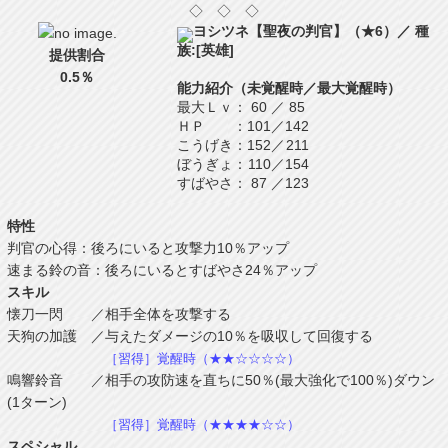
◇ ◇ ◇
ヨシツネ【聖夜の判官】（★6）／ 種
族:[英雄]
提供割合
0.5％
能力紹介（未覚醒時／最大覚醒時）
最大Ｌｖ
：
60
／
85
ＨＰ
：
101
／
142
こうげき
：
152
／
211
ぼうぎょ
：
110
／
154
すばやさ
：
87
／
123
特性
判官の心得：後ろにいると攻撃力10％アップ
速まる鈴の音：後ろにいるとすばやさ24％アップ
スキル
懐刀一閃 ／相手全体を攻撃する
天狗の加護 ／与えたダメージの10％を吸収して回復する
［習得］覚醒時（★★☆☆☆☆）
鳴響鈴音 ／相手の攻防速を直ちに50％(最大強化で100％)ダウン
(1ターン)
［習得］覚醒時（★★★★☆☆）
スペシャル