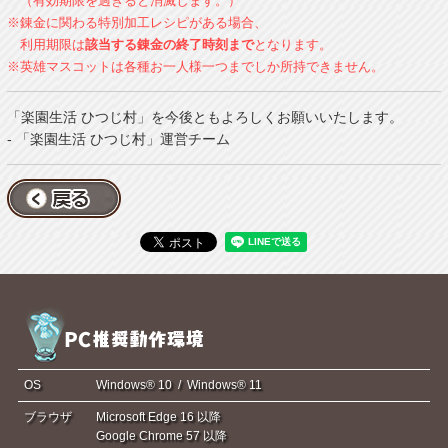
（有効期限を過ぎると消滅します。）
※錬金に関わる特別加工レシピがある場合、
利用期限は
該当する錬金の終了時刻まで
となります。
※英雄マスコットは各種お一人様一つまでしか所持できません。
「楽園生活 ひつじ村」を今後ともよろしくお願いいたします。
- 「楽園生活 ひつじ村」運営チーム
OS
Windows® 10 / Windows® 11
ブラウザ
Microsoft Edge 16 以降
Google Chrome 57 以降