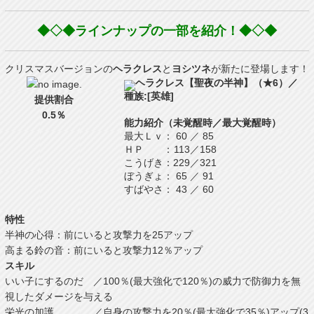
◆◇◆ラインナップの一部を紹介！◆◇◆
クリスマスバージョンの
ヘラクレス
と
ヨシツネ
が新たに登場します！
ヘラクレス【聖夜の半神】（★6）／
種族:[英雄]
提供割合
0.5％
能力紹介（未覚醒時／最大覚醒時）
最大Ｌｖ
：
60
／
85
ＨＰ
：
113
／
158
こうげき
：
229
／
321
ぼうぎょ
：
65
／
91
すばやさ
：
43
／
60
特性
半神の心得：前にいると攻撃力を25アップ
高まる鈴の音：前にいると攻撃力12％アップ
スキル
いい子にするのだ ／100％(最大強化で120％)の威力で防御力を無
視したダメージを与える
栄光の加護 ／自身の攻撃力を20％(最大強化で35％)アップ(3