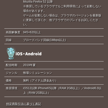
Mozilla Firefox 52 以降
※推奨しているブラウザでもご利用環境によって起動しない
場合があります。
ゲームが起動しない場合は、ブラウザのバージョンを最新版
に更新して頂くか、他ブラウザでのプレイをお試しくださ
い。
画面解像度
945×620以上
回線
ブロードバンド回線(1Mbps以上)
配信時期
2019年夏
ジャンル
牧場シミュレーション
価格
無料（アイテム課金あり）
推奨環境
iOS12以降 iPhone6S以降（RAM 2GB以上）／Android6.0以
上（RAM 2GB以上）
特定商取引法に基づく表記