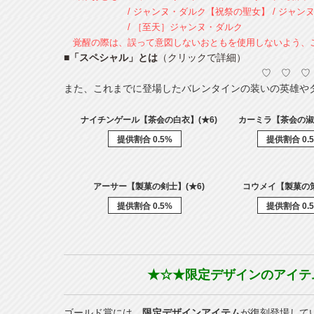
/ ジャンヌ・ダルク【祝祭の聖女】 / ジャンヌ
/ ［至天］ジャンヌ・ダルク
覚醒の際は、誤って意図しないおともを使用しないよう、
■「スペシャル」とは
（クリックで詳細）
♡ ♡ ♡
また、これまでに登場したバレンタインの装いの英雄や
ナイチンゲール【茶会の白衣】(★6)
カーミラ【茶会の淑
提供割合 0.5%
提供割合 0.
アーサー【製菓の剣士】(★6)
コウメイ【製菓の策
提供割合 0.5%
提供割合 0.
★☆★限定デザインのアイテ
ゴールド賞には、
限定デザインアイテム
が復刻登場して