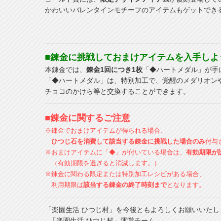
かわいいバレンタインモチーフのアイテムもゲットでき
■錬金に挑戦しておまけアイテムを入手しよ
本錬金では、
錬金1回につき1枚
「◆ハートメダル」が手
「◆ハートメダル」は、特別加工で、覚醒のメダリオン
チョコのかけら等と交換することができます。
■錬金に関するご注意
※錬金でおまけアイテムが得られる場合、
ひつじ石を消費して該当する錬金に挑戦した場合のみ
付与
※おまけアイテムに「◆」が付いている場合は、
有効期限が
（有効期限を過ぎると消滅します。）
※錬金に関わる限定または特別加工レシピがある場合、
利用期限は
該当する錬金の終了時刻まで
となります。
「楽園生活 ひつじ村」を今後ともよろしくお願いいたし
- 「楽園生活 ひつじ村」運営チーム