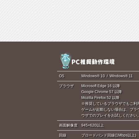
OS
Windows® 10 / Windows® 11
ブラウザ
Microsoft Edge 16 以降
Google Chrome 57 以降
Mozilla Firefox 52 以降
※推奨しているブラウザでもご利
ゲームが起動しない場合は、ブラ
ウザでのプレイをお試しください
画面解像度
945×620以上
回線
ブロードバンド回線(1Mbps以上)