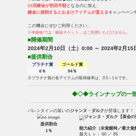
11回錬金が初回半額
となるのに加え、
錬金に挑戦するとおまけアイテムが貰える
キャンペーン
この機会にぜひご利用ください。
※本錬金では「錬金チケット」はご利用いただけません。
■開催期間
2024年2月10日（土）0:00 ～ 2024年2月1
■提供割合
プラチナ賞
ゴールド賞
6％
94％
※プラチナ賞の各アイテムの取得確率は、0.5～1％です。
◆◇◆ラインナップの一
バレンタインの装いの
ジャンヌ・ダルク
が登場します！
ジャンヌ・ダルク【茶会の聖
提供割合
能力紹介（未覚醒時／最大覚
1％
最大Ｌｖ
：
60
／
85