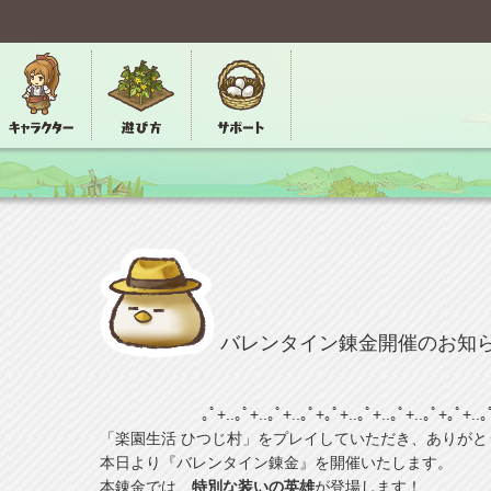
バレンタイン錬金開催のお知
｡ﾟ+..｡ﾟ+..｡ﾟ+..｡ﾟ+｡ﾟ+..｡ﾟ+..｡ﾟ+..｡ﾟ+｡ﾟ+..｡
「楽園生活 ひつじ村」をプレイしていただき、ありがと
本日より『バレンタイン錬金』を開催いたします。
本錬金では、
特別な装いの英雄
が登場します！