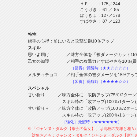
ＨＰ
：
175
／
244
こうげき
：
61
／
85
ぼうぎょ
：
127
／
178
すばやさ
：
87
／
123
特性
旗手の心得：前にいると攻撃防御10％アップ
スキル
思いよ届け ／味方全体を「被ダメージカット15%(2
乙女の加護 ／相手の攻撃力とすばやさを10％(最大強
［習得］覚醒時（★★☆☆☆☆）
メルティチョコ ／相手全体の被ダメージを15%アップ(
［習得］覚醒時（★★★★☆☆）
スペシャル
甘い祈り ／味方全体に「攻防アップ(75％/2ターン
スキル枠の「攻アップ(100％/1ターン)」
甘い祈り＋ ／味方全体に「攻防アップ(100％/2ター
スキル枠の「攻アップ(200％/1ターン)」
［強化］覚醒時（★★★★★★）
※「ジャンヌ・ダルク【茶会の聖女】」は同種の英雄と相互
対象おとも：ジャンヌ・ダルク / ジャンヌ・ダルク【新年