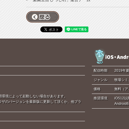
配信時期
2019年
ジャンル
牧場シミ
価格
無料（ア
用環境によって起動しない場合があります。
推奨環境
iOS12以
ウザのバージョンを最新版に更新して頂くか、他ブラ
Androi
。