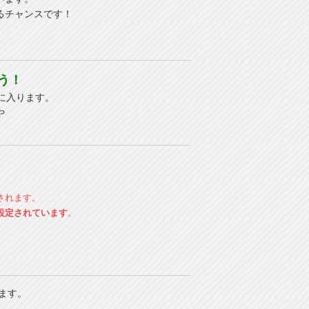
るチャンスです！
う！
に入ります。
や
されます。
設定されています
。
ます。