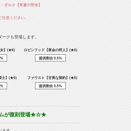
・ダルク【常夏の聖女】
ご注意ください。
ダークも登場します。
女】(★6)
ロビンフッド【夜会の狩人】(★6)
5%
提供割合 0.5%
士】(★6)
ファウスト【甘美な契約】(★6)
5%
提供割合 0.5%
ムが復刻登場★☆★
います。