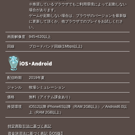
※推奨しているブラウザでもご利用環境によって起動しない
場合があります。
ゲームが起動しない場合は、ブラウザのバージョンを最新版
に更新して頂くか、他ブラウザでのプレイをお試しくださ
い。
画面解像度
945×620以上
回線
ブロードバンド回線(1Mbps以上)
配信時期
2019年夏
ジャンル
牧場シミュレーション
価格
無料（アイテム課金あり）
推奨環境
iOS12以降 iPhone6S以降（RAM 2GB以上）／Android6.0以
上（RAM 2GB以上）
特定商取引法に基づく表記
資金決済法に基づく表記【iOS版】