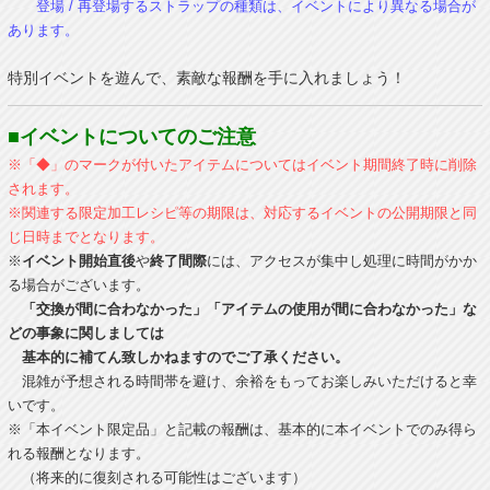
登場 / 再登場するストラップの種類は、イベントにより異なる場合が
あります。
特別イベントを遊んで、素敵な報酬を手に入れましょう！
■イベントについてのご注意
※「◆」のマークが付いたアイテムについてはイベント期間終了時に削除
されます。
※関連する限定加工レシピ等の期限は、対応するイベントの公開期限と同
じ日時までとなります。
※
イベント開始直後
や
終了間際
には、アクセスが集中し処理に時間がかか
る場合がございます。
「交換が間に合わなかった」「アイテムの使用が間に合わなかった」な
どの事象に関しましては
基本的に補てん致しかねますのでご了承ください。
混雑が予想される時間帯を避け、余裕をもってお楽しみいただけると幸
いです。
※「本イベント限定品」と記載の報酬は、基本的に本イベントでのみ得ら
れる報酬となります。
（将来的に復刻される可能性はございます）