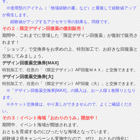
す。
※使用型のアイテム（「牧場経験の書」など）と重複して経験値アップ
が発生します。
経験値がアップするアクセサリ等の効果も、同様です。
その２：限定デザイン回復薬の復刻販売！
期間中、これまでに登場した「限定デザイン回復薬」が復刻で販売さ
れます！
「ショップ」で交換券をお求めの上、特別加工で、お好きな回復薬と
交換してみましょう。
デザイン回復薬交換券[MAX]
特別加工で、任意の「《限定デザイン》AP回復ＭＡＸ」と交換できます。
デザイン回復薬交換券[大]
特別加工で、任意の「《限定デザイン》AP回復（大）」と交換できます。
※「デザイン回復薬交換券[MAX]」の購入は、お一人様１枚限りとなり
ます。
※チケット交換後は、やり直しができませんので、よくご確認くださ
い。
その３：イベント海域「おわりのうみ」開放中！
期間中、イベント海域が開放されます。
おともを育成するのにぴったりな海域となっています。
経験値２倍キャンペーンも実施中なので、ぜひ、おともの強化に