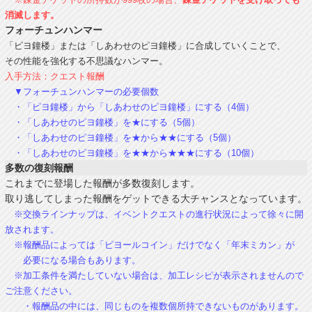
消滅します。
フォーチュンハンマー
「ピヨ鐘楼」または「しあわせのピヨ鐘楼」に合成していくことで、
その性能を強化する不思議なハンマー。
入手方法：クエスト報酬
▼フォーチュンハンマーの必要個数
・「ピヨ鐘楼」から「しあわせのピヨ鐘楼」にする（4個）
・「しあわせのピヨ鐘楼」を★にする（5個）
・「しあわせのピヨ鐘楼」を★から★★にする（5個）
・「しあわせのピヨ鐘楼」を★★から★★★にする（10個）
多数の復刻報酬
これまでに登場した報酬が多数復刻します。
取り逃してしまった報酬をゲットできる大チャンスとなっています。
※交換ラインナップは、イベントクエストの進行状況によって徐々に開
放されます。
※報酬品によっては「ピヨールコイン」だけでなく「年末ミカン」が
必要になる場合もあります。
※加工条件を満たしていない場合は、加工レシピが表示されませんので
ご注意ください。
・報酬品の中には、同じものを複数個所持できないものがあります。