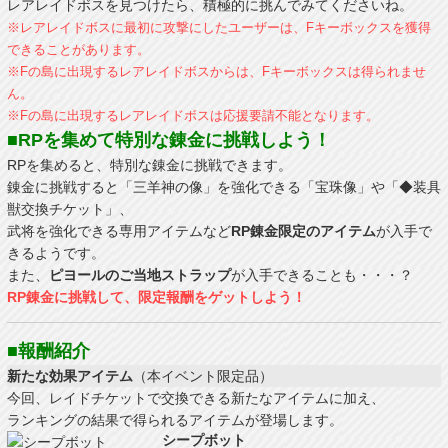
レアレイドボスを見つけたら、積極的に挑んでみてくださいね。
※レアレイドボスに最初に攻撃にしたユーザーは、Fキーボックスを獲得
できることがあります。
※Fの島に出現するレアレイドボスからは、Fキーボックスは得られませ
ん。
※Fの島に出現するレアレイドボスは応援要請不能となります。
■RPを集めて特別な錬金に挑戦しよう！
RPを集めると、特別な錬金に挑戦できます。
錬金に挑戦すると「三羊神の像」を強化できる「宝珠像」や「◆装具
獣交換チケット」、
武将を強化できる専用アイテムなど
RP錬金限定のアイテム
が入手で
きるようです。
また、
ピヨールのご当地ストラップ
が入手できることも・・・？
RP錬金に挑戦して、限定報酬をゲットしよう！
■報酬紹介
新たな効果アイテム
（本イベント限定品）
今回、レイドチケットで交換できる新たなアイテムに加え、
ランキングの結果で得られるアイテムが登場します。
シープボット