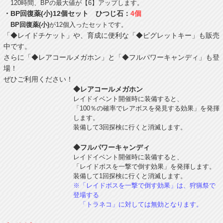
120時間、BPの最大値が【6】アップします。
・BP回復薬(小)12個セット ひつじ石：
4個
BP回復薬(小)
が12個入ったセットです。
「◆レイドチケット」や、育成に便利な「◆ピグレットキー」も販売
中です。
さらに「◆レアコールメガホン」と「◆フルパワーキャンディ」も登
場！
ぜひご利用ください！
◆レアコールメガホン
レイドイベント開催時に装備すると、
「100％の確率でレアボスを発見する効果」を発揮
します。
装備して3回探検に行くと消滅します。
◆フルパワーキャンディ
レイドイベント開催時に装備すると、
「レイドボスを一撃で倒す効果」を発揮します。
装備して1回探検に行くと消滅します。
※「レイドボスを一撃で倒す効果」は、狩猟祭で
登場する
「トラネコ」に対しては無効となります。