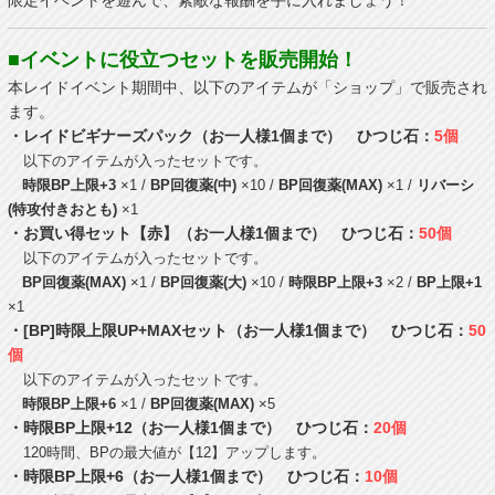
限定イベントを遊んで、素敵な報酬を手に入れましょう！
■イベントに役立つセットを販売開始！
本レイドイベント期間中、以下のアイテムが「ショップ」で販売され
ます。
・レイドビギナーズパック（お一人様1個まで） ひつじ石：
5個
以下のアイテムが入ったセットです。
時限BP上限+3
×1 /
BP回復薬(中)
×10 /
BP回復薬(MAX)
×1 /
リバーシ
(特攻付きおとも)
×1
・お買い得セット【赤】（お一人様1個まで） ひつじ石：
50個
以下のアイテムが入ったセットです。
BP回復薬(MAX)
×1 /
BP回復薬(大)
×10 /
時限BP上限+3
×2 /
BP上限+1
×1
・[BP]時限上限UP+MAXセット（お一人様1個まで） ひつじ石：
50
個
以下のアイテムが入ったセットです。
時限BP上限+6
×1 /
BP回復薬(MAX)
×5
・時限BP上限+12（お一人様1個まで） ひつじ石：
20個
120時間、BPの最大値が【12】アップします。
・時限BP上限+6（お一人様1個まで） ひつじ石：
10個