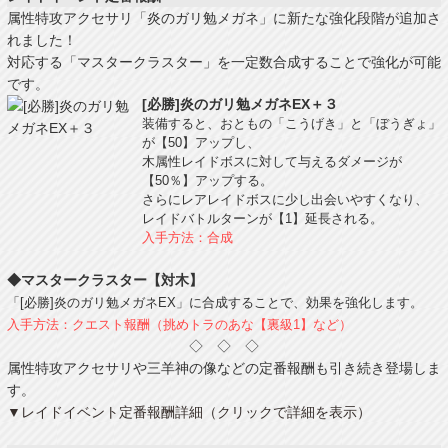
属性特攻アクセサリ「炎のガリ勉メガネ」に新たな強化段階が追加さ
れました！
対応する「マスタークラスター」を一定数合成することで強化が可能
です。
[必勝]炎のガリ勉メガネEX＋３
装備すると、おともの「こうげき」と「ぼうぎょ」
が【50】アップし、
木属性レイドボスに対して与えるダメージが
【50％】アップする。
さらにレアレイドボスに少し出会いやすくなり、
レイドバトルターンが【1】延長される。
入手方法：合成
◆マスタークラスター【対木】
「[必勝]炎のガリ勉メガネEX」に合成することで、効果を強化します。
入手方法：クエスト報酬（挑めトラのあな【裏級1】など）
◇ ◇ ◇
属性特攻アクセサリや三羊神の像などの定番報酬も引き続き登場しま
す。
▼レイドイベント定番報酬詳細（クリックで詳細を表示）