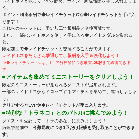
レイドボスと戦ってEVPを貯め、ポイント到達報酬を手に入れましょ
う。
ポイント到達報酬で
◆レイドチケットC
や
◆レイドチケット
が手に入
ります！
これらのチケットは、限定加工で報酬品と交換可能です。
また、一部のレイドボスを倒すと手に入る
◆レイドメダル
を集める
と、
限定加工で
◆レイドチケット
と交換することができます。
レイドボスをたくさん撃退して、報酬を入手＆強化しよう！
※◆レイドチケットCは、1回の狩猟祭につき
最大120枚
まで獲得できま
す。
■アイテムを集めてミニストーリーをクリアしよう！
限定のミニストーリーが見られるクエストが追加されます。
一部のレイドボスからドロップするアイテムを集めて、進行しましょ
う。
クリアするとEVPや◆レイドチケットが手に入ります
。
■特別な「トラネコ」とのバトルに挑んでみよう！
クエストを受託して「トラのあな」に挑みましょう！
狩猟祭開催中、
各難易度につき1回だけ報酬を受け取ることができま
す
。