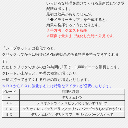
いろいろな料理を届けてくれる最新式ヒツジ型
配膳ロボット。
最初は効果がありませんが、
「◆メモリーチップ」を合成すると、
効果を発揮するようになります。
入手方法：クエスト報酬
※画像は最大まで強化した時の外見です。
「シープボット」は強化すると、
クリックしてから10分後にAP回復効果のある料理を持ってきてくれま
す。
ただしクリックできるのは24時間に1回で、1,000デニーを消費します。
グレードが上がると、料理の種類が増えたり、
一度に持ってきてくれる料理の数が増えたりします。
※ＤＸからＥＸに強化するには特別なアイテムが必要になります。
グレード
料理の種類
＋
デリオムレツ
＋＋
デリオムレツ／デリピラフのうちいずれか1つ
ＤＸ
デリオムレツ／デリピラフ／デリハンバーグのうちいずれか1つ
ＥＸ
デリオムレツ、デリピラフ、デリハンバーグのすべて