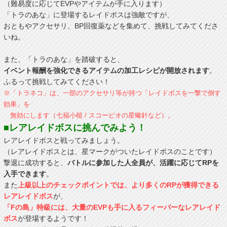
（難易度に応じてEVPやアイテムが手に入ります）
「トラのあな」に登場するレイドボスは強敵ですが、
おともやアクセサリ、BP回復薬などを集めて、挑戦してみてくださ
いね。
また、「トラのあな」を踏破すると、
イベント報酬を強化できるアイテムの加工レシピが開放されます
。
ふるって挑戦してみてください！
※「トラネコ」は、一部のアクセサリ等が持つ「レイドボスを一撃で倒す
効果」を
無効にします（七福小槌 / スコーピオの星蠍針など）。
■レアレイドボスに挑んでみよう！
レアレイドボスと戦ってみましょう。
（レアレイドボスとは、星マークがついたレイドボスのことです）
撃退に成功すると、
バトルに参加した人全員が、活躍に応じてRPを
入手できます
。
また
上級以上のチェックポイントでは、より多くのRPが獲得できる
レアレイドボス
が、
「Fの島」特級には、大量のEVPも手に入るフィーバーなレアレイド
ボス
が登場するようです！