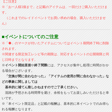
【ご注意】
※「お一人様1個まで」と記載のアイテムは、一回だけご購入いただけま
す。
（これまでのレイドイベントでお買い求めの場合、購入いただけませ
ん）
■イベントについてのご注意
※「◆」のマークが付いたアイテムについてはイベント期間終了時に削除
されます。
※関連する限定加工レシピ等の期限は、対応するイベントの公開期限と同
じ日時までとなります。
※
イベント開始直後
や
終了間際
には、アクセスが集中し処理に時間がかか
る場合がございます。
「交換が間に合わなかった」「アイテムの使用が間に合わなかった」な
どの事象に関しましては
基本的に補てん致しかねますのでご了承ください。
混雑が予想される時間帯を避け、余裕をもってお楽しみいただけると幸
いです。
※「本イベント限定品」と記載の報酬は、基本的に本イベントでのみ得ら
れる報酬となります。