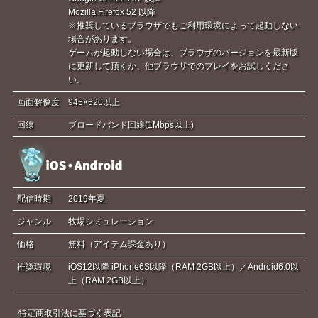
Mozilla Firefox 52 以降
※推奨しているブラウザでもご利用環境によって起動しない
場合があります。
ゲームが起動しない場合は、ブラウザのバージョンを最新版
に更新して頂くか、他ブラウザでのプレイをお試しくださ
い。
画面解像度
945×620以上
回線
ブロードバンド回線(1Mbps以上)
配信時期
2019年夏
ジャンル
牧場シミュレーション
価格
無料（アイテム課金あり）
推奨環境
iOS12以降 iPhone6S以降（RAM 2GB以上）／Android6.0以
上（RAM 2GB以上）
特定商取引法に基づく表記