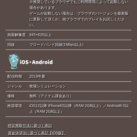
※推奨しているブラウザでもご利用環境によって起動しない
場合があります。
ゲームが起動しない場合は、ブラウザのバージョンを最新版
に更新して頂くか、他ブラウザでのプレイをお試しくださ
い。
画面解像度
945×620以上
回線
ブロードバンド回線(1Mbps以上)
配信時期
2019年夏
ジャンル
牧場シミュレーション
価格
無料（アイテム課金あり）
推奨環境
iOS12以降 iPhone6S以降（RAM 2GB以上）／Android6.0以
上（RAM 2GB以上）
特定商取引法に基づく表記
資金決済法に基づく表記【iOS版】