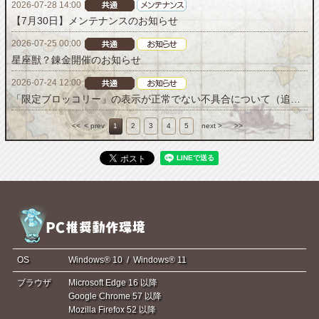
2026-07-28 14:00
【7月30日】メンテナンスのお知らせ
2026-07-25 00:00
星座獣？錬金開催のお知らせ
2026-07-24 12:00
「限定ブロッコリー」の表示が正常でない不具合について（追記）
<<
< prev
1
2
3
4
5
next >
>>
OS
Windows® 10 / Windows® 11
ブラウザ
Microsoft Edge 16 以降
Google Chrome 57 以降
Mozilla Firefox 52 以降