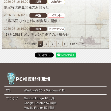
2026-07-16 16:00
限定特攻錬金開催のお知らせ
2026-07-16 16:00
『第75回 ひつじ村の狩猟祭』開催！
2026-07-16 16:00
【7月16日】メンテナンス終了のお知らせ
<<
< prev
1
2
3
4
5
next >
>>
OS
Windows® 10 / Windows® 11
ブラウザ
Microsoft Edge 16 以降
Google Chrome 57 以降
Mozilla Firefox 52 以降