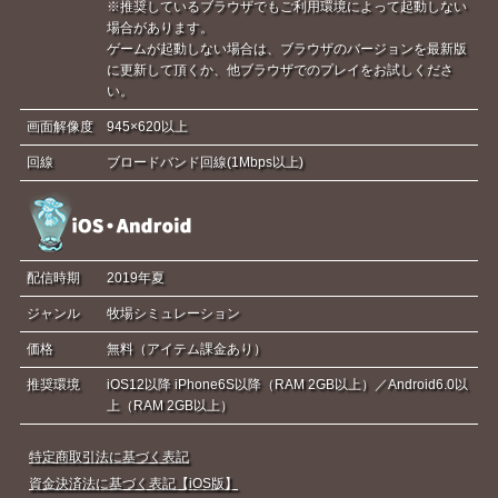
※推奨しているブラウザでもご利用環境によって起動しない
場合があります。
ゲームが起動しない場合は、ブラウザのバージョンを最新版
に更新して頂くか、他ブラウザでのプレイをお試しくださ
い。
画面解像度
945×620以上
回線
ブロードバンド回線(1Mbps以上)
配信時期
2019年夏
ジャンル
牧場シミュレーション
価格
無料（アイテム課金あり）
推奨環境
iOS12以降 iPhone6S以降（RAM 2GB以上）／Android6.0以
上（RAM 2GB以上）
特定商取引法に基づく表記
資金決済法に基づく表記【iOS版】