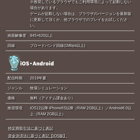
※推奨しているブラウザでもご利用環境によって起動しない
場合があります。
ゲームが起動しない場合は、ブラウザのバージョンを最新版
に更新して頂くか、他ブラウザでのプレイをお試しくださ
い。
画面解像度
945×620以上
回線
ブロードバンド回線(1Mbps以上)
配信時期
2019年夏
ジャンル
牧場シミュレーション
価格
無料（アイテム課金あり）
推奨環境
iOS12以降 iPhone6S以降（RAM 2GB以上）／Android6.0以
上（RAM 2GB以上）
特定商取引法に基づく表記
資金決済法に基づく表記【iOS版】