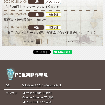
2026-07-28 14:00
【7月30日】メンテナンスのお知らせ
2026-07-25 00:00
星座獣？錬金開催のお知らせ
2026-07-24 12:00
「限定ブロッコリー」の表示が正常でない不具合について（追記）
<<
< prev
1
2
3
4
5
next >
>>
OS
Windows® 10 / Windows® 11
ブラウザ
Microsoft Edge 16 以降
Google Chrome 57 以降
Mozilla Firefox 52 以降