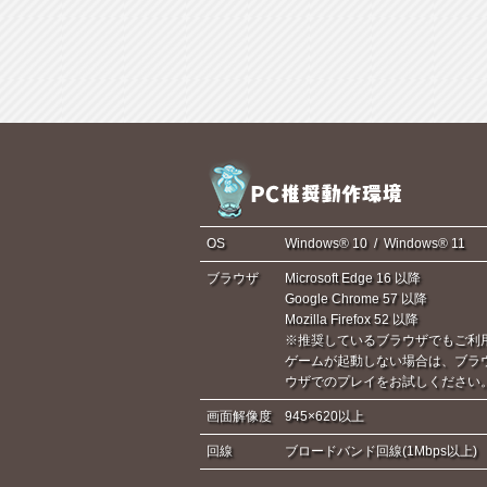
OS
Windows® 10 / Windows® 11
ブラウザ
Microsoft Edge 16 以降
Google Chrome 57 以降
Mozilla Firefox 52 以降
※推奨しているブラウザでもご利
ゲームが起動しない場合は、ブラ
ウザでのプレイをお試しください
画面解像度
945×620以上
回線
ブロードバンド回線(1Mbps以上)