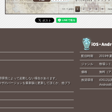
<<
< prev
1
2
3
4
5
nex
配信時期
2019年
ジャンル
牧場シミ
価格
無料（ア
用環境によって起動しない場合があります。
推奨環境
iOS12以
ウザのバージョンを最新版に更新して頂くか、他ブラ
Androi
。