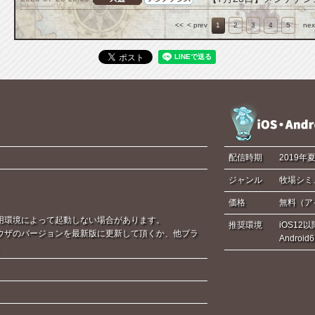
<<
< prev
1
2
3
4
5
nex
配信時期
2019年
ジャンル
牧場シミ
価格
無料（ア
用環境によって起動しない場合があります。
推奨環境
iOS12以
ウザのバージョンを最新版に更新して頂くか、他ブラ
Androi
。