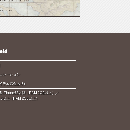
t >
>>
夏
ュレーション
イテム課金あり）
降 iPhone6S以降（RAM 2GB以上）／
d6.0以上（RAM 2GB以上）