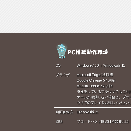
OS
Windows® 10 / Windows® 11
ブラウザ
Microsoft Edge 16 以降
Google Chrome 57 以降
Mozilla Firefox 52 以降
※推奨しているブラウザでもご利
ゲームが起動しない場合は、ブラ
ウザでのプレイをお試しください
画面解像度
945×620以上
回線
ブロードバンド回線(1Mbps以上)