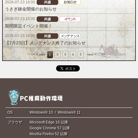
2026-07-23 16:00
うさぎ錬金開催のお知らせ
2026-07-23 16:00
期間限定イベント開催！
2026-07-23 16:00
【7月23日】メンテナンス終了のお知らせ
<<
< prev
1
2
3
4
5
next >
>>
OS
Windows® 10 / Windows® 11
ブラウザ
Microsoft Edge 16 以降
Google Chrome 57 以降
Mozilla Firefox 52 以降