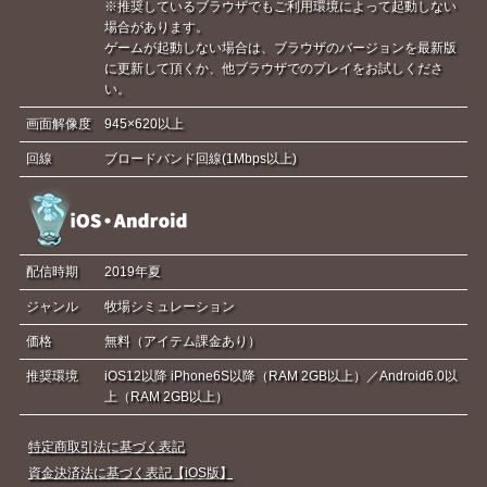
※推奨しているブラウザでもご利用環境によって起動しない
場合があります。
ゲームが起動しない場合は、ブラウザのバージョンを最新版
に更新して頂くか、他ブラウザでのプレイをお試しくださ
い。
画面解像度
945×620以上
回線
ブロードバンド回線(1Mbps以上)
配信時期
2019年夏
ジャンル
牧場シミュレーション
価格
無料（アイテム課金あり）
推奨環境
iOS12以降 iPhone6S以降（RAM 2GB以上）／Android6.0以
上（RAM 2GB以上）
特定商取引法に基づく表記
資金決済法に基づく表記【iOS版】