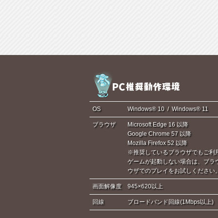
OS
Windows® 10 / Windows® 11
ブラウザ
Microsoft Edge 16 以降
Google Chrome 57 以降
Mozilla Firefox 52 以降
※推奨しているブラウザでもご利
ゲームが起動しない場合は、ブラ
ウザでのプレイをお試しください
画面解像度
945×620以上
回線
ブロードバンド回線(1Mbps以上)