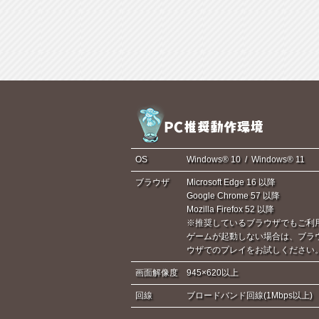
OS
Windows® 10 / Windows® 11
ブラウザ
Microsoft Edge 16 以降
Google Chrome 57 以降
Mozilla Firefox 52 以降
※推奨しているブラウザでもご利
ゲームが起動しない場合は、ブラ
ウザでのプレイをお試しください
画面解像度
945×620以上
回線
ブロードバンド回線(1Mbps以上)