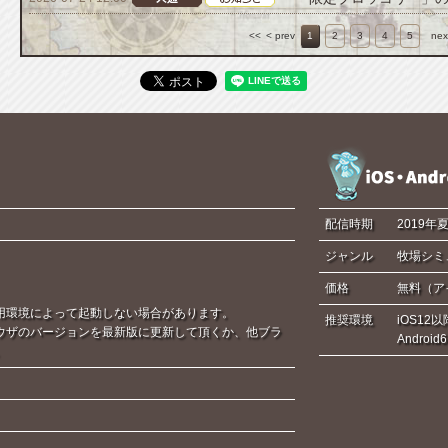
<<
< prev
1
2
3
4
5
nex
配信時期
2019年
ジャンル
牧場シミ
価格
無料（ア
用環境によって起動しない場合があります。
推奨環境
iOS12以
ウザのバージョンを最新版に更新して頂くか、他ブラ
Androi
。