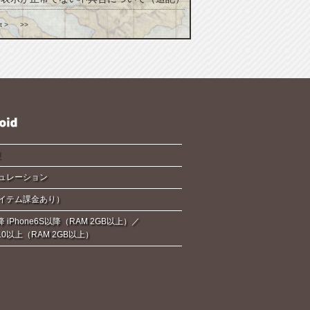
t >
>>
夏
ュレーション
イテム課金あり）
降 iPhone6S以降（RAM 2GB以上）／
d6.0以上（RAM 2GB以上）