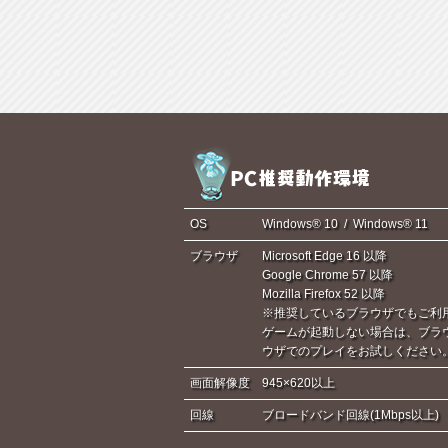
OS
Windows® 10 / Windows® 11
ブラウザ
Microsoft Edge 16 以降
Google Chrome 57 以降
Mozilla Firefox 52 以降
※推奨しているブラウザでもご利
ゲームが起動しない場合は、ブラ
ウザでのプレイをお試しください
画面解像度
945×620以上
回線
ブロードバンド回線(1Mbps以上)