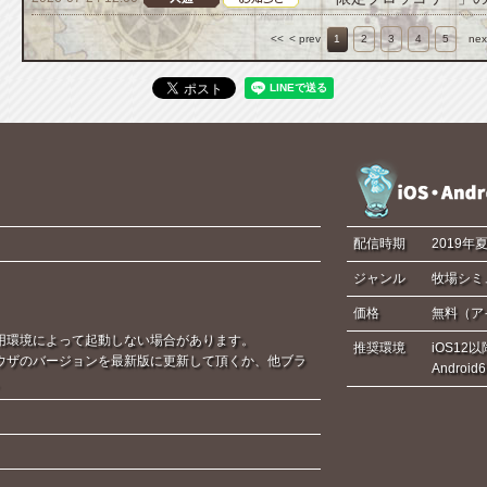
<<
< prev
1
2
3
4
5
nex
配信時期
2019年
ジャンル
牧場シミ
価格
無料（ア
用環境によって起動しない場合があります。
推奨環境
iOS12以
ウザのバージョンを最新版に更新して頂くか、他ブラ
Androi
。