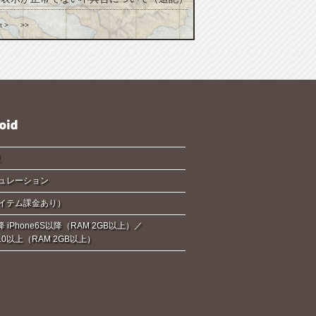
t >
>>
夏
ュレーション
イテム課金あり）
降 iPhone6S以降（RAM 2GB以上）／
d6.0以上（RAM 2GB以上）