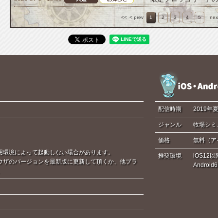
<<
< prev
1
2
3
4
5
nex
配信時期
2019年
ジャンル
牧場シミ
価格
無料（ア
用環境によって起動しない場合があります。
推奨環境
iOS12以
ウザのバージョンを最新版に更新して頂くか、他ブラ
Androi
。