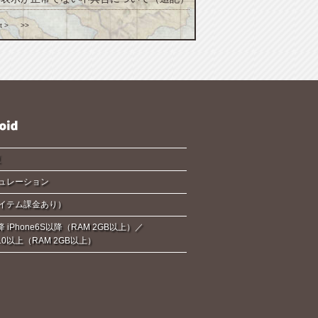
t >
>>
夏
ュレーション
イテム課金あり）
降 iPhone6S以降（RAM 2GB以上）／
d6.0以上（RAM 2GB以上）