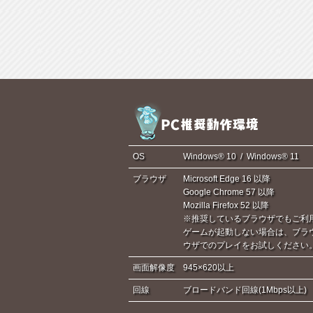
OS
Windows® 10 / Windows® 11
ブラウザ
Microsoft Edge 16 以降
Google Chrome 57 以降
Mozilla Firefox 52 以降
※推奨しているブラウザでもご利
ゲームが起動しない場合は、ブラ
ウザでのプレイをお試しください
画面解像度
945×620以上
回線
ブロードバンド回線(1Mbps以上)