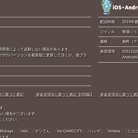
配信時期
2019年
ジャンル
牧場シミ
価格
無料（ア
用環境によって起動しない場合があります。
推奨環境
iOS12以
ウザのバージョンを最新版に更新して頂くか、他ブラ
Androi
。
法に基づく表記
資金決済法に基づく表記【iOS版】
資金決済法に基づく表記【
す。
ない場合がございます。
えください。
Mobage」「mixi」「ゲソてん」「my GAMECITY」「ハンゲ」「Ameba」
ります。