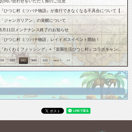
お問い合わせをいただく際のご注意
『ひつじ村 ミツバチ物語』が進行できなくなる不具合について【追記】
「ジャンガリアン」の覚醒について
5月11日メンテナンス終了のお知らせ
「ひつじ村 ミツバチ物語」レイドボスイベント開始！
『わくわくフィッシング』×『楽園生活ひつじ村』コラボキャンペーン！
339
340
341
342
343
next >
>>