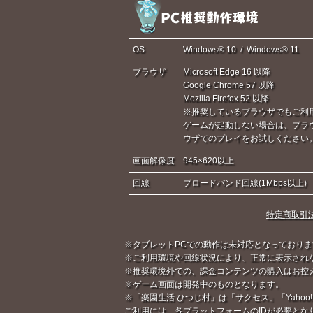
OS
Windows® 10 / Windows® 11
ブラウザ
Microsoft Edge 16 以降
Google Chrome 57 以降
Mozilla Firefox 52 以降
※推奨しているブラウザでもご利
ゲームが起動しない場合は、ブラ
ウザでのプレイをお試しください
画面解像度
945×620以上
回線
ブロードバンド回線(1Mbps以上)
特定商取引
※タブレットPCでの動作は未対応となっておりま
※ご利用環境や回線状況により、正常に表示され
※推奨環境外での、課金コンテンツの購入はお控
※ゲーム画面は開発中のものとなります。
※「楽園生活 ひつじ村」は「サクセス」「Yahoo!
ご利用には、各プラットフォームのIDが必要とな