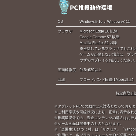
OS
Windows® 10 / Windows® 11
ブラウザ
Microsoft Edge 16 以降
Google Chrome 57 以降
Mozilla Firefox 52 以降
※推奨しているブラウザでもご利
ゲームが起動しない場合は、ブラ
ウザでのプレイをお試しください
画面解像度
945×620以上
回線
ブロードバンド回線(1Mbps以上)
特定商取引
※タブレットPCでの動作は未対応となっておりま
※ご利用環境や回線状況により、正常に表示され
※推奨環境外での、課金コンテンツの購入はお控
※ゲーム画面は開発中のものとなります。
※「楽園生活 ひつじ村」は「サクセス」「Yahoo!
ご利用には、各プラットフォームのIDが必要とな