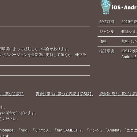
配信時期
2019年
ジャンル
牧場シミ
価格
無料（ア
用環境によって起動しない場合があります。
推奨環境
iOS12以
ウザのバージョンを最新版に更新して頂くか、他ブラ
Androi
。
法に基づく表記
資金決済法に基づく表記【iOS版】
資金決済法に基づく表記【
す。
ない場合がございます。
えください。
Mobage」「mixi」「ゲソてん」「my GAMECITY」「ハンゲ」「Ameba」
ります。