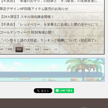
【不具合】「幸運のお守り」の効果と「ネコ駅長」の名称変更について(追記)
限定デザインAP回復アイテム販売のお知らせ
【24ｈ限定】スキル強化錬金開催！
【不具合】「レッドベリー」を栄養土に合成した際の水やりについて
ゴールデンウィーク 特別海域公開！
『パン祭りと謎の大怪盗』ランキング報酬について（対応完了）
340
341
342
343
344
next >
>>