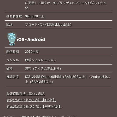
に更新して頂くか、他ブラウザでのプレイをお試しくださ
い。
画面解像度
945×620以上
回線
ブロードバンド回線(1Mbps以上)
配信時期
2019年夏
ジャンル
牧場シミュレーション
価格
無料（アイテム課金あり）
推奨環境
iOS12以降 iPhone6S以降（RAM 2GB以上）／Android6.0以
上（RAM 2GB以上）
特定商取引法に基づく表記
資金決済法に基づく表記【iOS版】
資金決済法に基づく表記【android版】