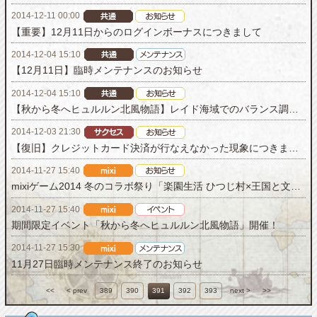
2014-12-11 00:00
【重要】12月11日からのログインボーナスにつきまして
2014-12-04 15:10
【12月11日】臨時メンテナンスのお知らせ
2014-12-04 15:10
【秋から冬へヒュルルン北風物語】レイド海域でのバランス調整につきまして
2014-12-03 21:30
【復旧】クレジットカード決済が行なえなかった現象につきまして
2014-11-27 15:40
mixiゲーム2014 冬のコラボ祭り「楽園生活 ひつじ村×王国と文明」
2014-11-27 15:40
期間限定イベント「秋から冬へヒュルルン北風物語」開催！
2014-11-27 15:30
11月27日臨時メンテナンス終了のお知らせ
<<
< prev
389
390
391
392
393
next >
>>