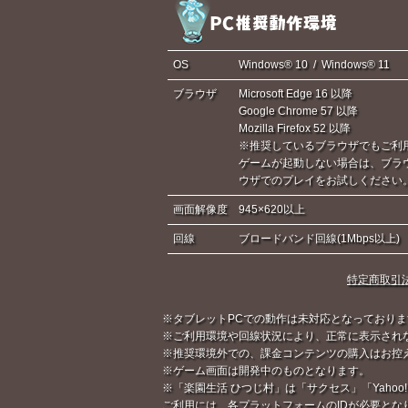
OS
Windows® 10 / Windows® 11
ブラウザ
Microsoft Edge 16 以降
Google Chrome 57 以降
Mozilla Firefox 52 以降
※推奨しているブラウザでもご利
ゲームが起動しない場合は、ブラ
ウザでのプレイをお試しください
画面解像度
945×620以上
回線
ブロードバンド回線(1Mbps以上)
特定商取引
※タブレットPCでの動作は未対応となっておりま
※ご利用環境や回線状況により、正常に表示され
※推奨環境外での、課金コンテンツの購入はお控
※ゲーム画面は開発中のものとなります。
※「楽園生活 ひつじ村」は「サクセス」「Yahoo!
ご利用には、各プラットフォームのIDが必要とな