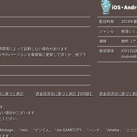
配信時期
2019年
ジャンル
牧場シミ
価格
無料（ア
用環境によって起動しない場合があります。
推奨環境
iOS12以
ウザのバージョンを最新版に更新して頂くか、他ブラ
Androi
。
法に基づく表記
資金決済法に基づく表記【iOS版】
資金決済法に基づく表記【
す。
ない場合がございます。
えください。
Mobage」「mixi」「ゲソてん」「my GAMECITY」「ハンゲ」「Ameba」
ります。