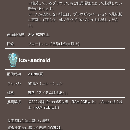
※推奨しているブラウザでもご利用環境によって起動しない
場合があります。
ゲームが起動しない場合は、ブラウザのバージョンを最新版
に更新して頂くか、他ブラウザでのプレイをお試しくださ
い。
画面解像度
945×620以上
回線
ブロードバンド回線(1Mbps以上)
配信時期
2019年夏
ジャンル
牧場シミュレーション
価格
無料（アイテム課金あり）
推奨環境
iOS12以降 iPhone6S以降（RAM 2GB以上）／Android6.0以
上（RAM 2GB以上）
特定商取引法に基づく表記
資金決済法に基づく表記【iOS版】