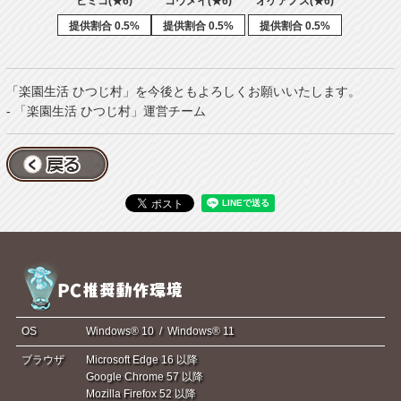
ヒミコ(★6)
コウメイ(★6)
オケアノス(★6)
提供割合 0.5%
提供割合 0.5%
提供割合 0.5%
「楽園生活 ひつじ村」を今後ともよろしくお願いいたします。
- 「楽園生活 ひつじ村」運営チーム
OS
Windows® 10 / Windows® 11
ブラウザ
Microsoft Edge 16 以降
Google Chrome 57 以降
Mozilla Firefox 52 以降