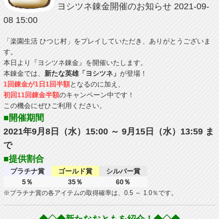
ヨシツネ錬金開催のお知らせ
2021-09-
08 15:00
「楽園生活 ひつじ村」をプレイしていただき、ありがとうございま
す。
本日より『ヨシツネ錬金』を開催いたします。
本錬金では、
新たな英雄「ヨシツネ」
が登場！
1回錬金が1日1回半額
となるのに加え、
初回11回錬金半額
のキャンペーン中です！
この機会にぜひご利用ください。
■開催期間
2021年9月8日（水）15:00 ～ 9月15日（水）13:59 ま
で
■提供割合
プラチナ賞
ゴールド賞
シルバー賞
5％
35％
60％
※プラチナ賞の各アイテムの取得確率は、0.5 ～ 1.0％です。