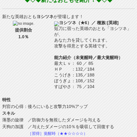
◆◇◆新たなおともを紹介！◆◇◆
新たな英雄おとも
ヨシツネ
が登場します！
ヨシツネ（★6）／ 種族:[英雄]
短刀に宿った英雄のおとも「ヨシツネ」
提供割合
が、
1.0％
あなた力を貸してくれます。
攻撃を得意とする英雄です。
能力紹介（未覚醒時／最大覚醒時）
最大Ｌｖ
：
60
／
85
ＨＰ
：
132
／
184
こうげき
：
135
／
188
ぼうぎょ
：
108
／
152
すばやさ
：
75
／
104
特性
判官の心得：後ろにいると攻撃力10%アップ
スキル
薄墨の旋律 ／防御力を無視したダメージを与える
天狗の加護 ／与えたダメージの10％を吸収して回復する
［習得］覚醒時（★★☆☆☆☆）