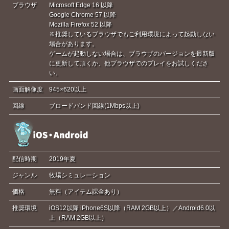
ブラウザ
Microsoft Edge 16 以降
Google Chrome 57 以降
Mozilla Firefox 52 以降
※推奨しているブラウザでもご利用環境によって起動しない
場合があります。
ゲームが起動しない場合は、ブラウザのバージョンを最新版
に更新して頂くか、他ブラウザでのプレイをお試しくださ
い。
画面解像度
945×620以上
回線
ブロードバンド回線(1Mbps以上)
配信時期
2019年夏
ジャンル
牧場シミュレーション
価格
無料（アイテム課金あり）
推奨環境
iOS12以降 iPhone6S以降（RAM 2GB以上）／Android6.0以
上（RAM 2GB以上）