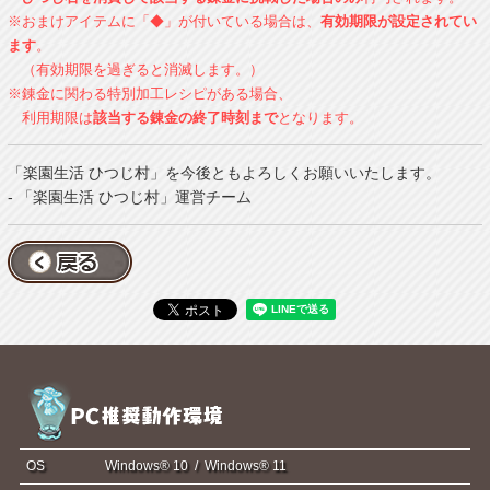
※おまけアイテムに「◆」が付いている場合は、
有効期限が設定されてい
ます
。
（有効期限を過ぎると消滅します。）
※錬金に関わる特別加工レシピがある場合、
利用期限は
該当する錬金の終了時刻まで
となります。
「楽園生活 ひつじ村」を今後ともよろしくお願いいたします。
- 「楽園生活 ひつじ村」運営チーム
OS
Windows® 10 / Windows® 11