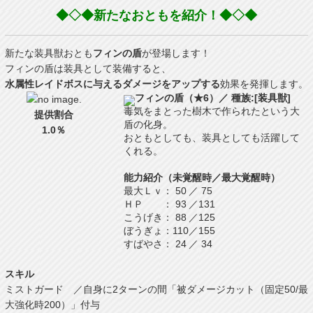
◆◇◆新たなおともを紹介！◆◇◆
新たな装具獣おとも
フィンの盾
が登場します！
フィンの盾は装具として装備すると、
水属性レイドボスに与えるダメージをアップする
効果を発揮します。
フィンの盾（★6）／ 種族:[装具獣]
毒気をまとった樹木で作られたという大
提供割合
盾の化身。
1.0％
おともとしても、装具としても活躍して
くれる。
能力紹介（未覚醒時／最大覚醒時）
最大Ｌｖ
：
50
／
75
ＨＰ
：
93
／
131
こうげき
：
88
／
125
ぼうぎょ
：
110
／
155
すばやさ
：
24
／
34
スキル
ミストガード ／自身に2ターンの間「被ダメージカット（固定50/最
大強化時200）」付与