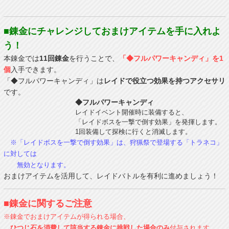
■錬金にチャレンジしておまけアイテムを手に入れよ
う！
本錬金では
11回錬金
を行うことで、
「◆フルパワーキャンディ」を1
個
入手できます。
「◆フルパワーキャンディ」は
レイドで役立つ効果を持つアクセサリ
です。
◆フルパワーキャンディ
レイドイベント開催時に装備すると、
「レイドボスを一撃で倒す効果」を発揮します。
1回装備して探検に行くと消滅します。
※「レイドボスを一撃で倒す効果」は、狩猟祭で登場する「トラネコ」
に対しては
無効となります。
おまけアイテムを活用して、レイドバトルを有利に進めましょう！
■錬金に関するご注意
※錬金でおまけアイテムが得られる場合、
ひつじ石を消費して該当する錬金に挑戦した場合のみ
付与されます。