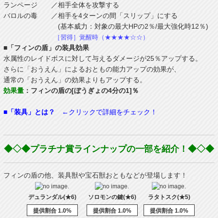
ランページ ／相手全体を攻撃する
バロルの毒 ／相手を4ターンの間「スリップ」にする
(基本威力：対象の最大HPの2％/最大強化時12％)
［習得］覚醒時（★★★★☆☆）
■「フィンの盾」の装具効果
水属性のレイドボスに対して与えるダメージが25％アップする。
さらに「おうえん」によるおともの能力アップの効果が、
通常の「おうえん」の効果よりもアップする。
効果量
：フィンの盾の[ぼうぎょの4分の1]％
■「装具」とは？
←クリックで詳細をチェック！
◆◇◆プラチナ賞ラインナップの一部を紹介！◆◇◆
フィンの盾の他、装具獣や宝石獣おともなどが登場します！
デュランダル(★6)
ソロモンの鍵(★6)
ラタトスク(★5)
提供割合 1.0%
提供割合 1.0%
提供割合 1.0%