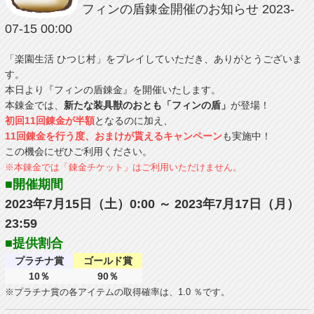
フィンの盾錬金開催のお知らせ
2023-
07-15 00:00
「楽園生活 ひつじ村」をプレイしていただき、ありがとうございま
す。
本日より『フィンの盾錬金』を開催いたします。
本錬金では、
新たな装具獣のおとも「フィンの盾」
が登場！
初回11回錬金が半額
となるのに加え、
11回錬金を行う度、おまけが貰えるキャンペーン
も実施中！
この機会にぜひご利用ください。
※本錬金では「錬金チケット」はご利用いただけません。
■開催期間
2023年7月15日（土）0:00 ～ 2023年7月17日（月）
23:59
■提供割合
プラチナ賞
ゴールド賞
10％
90％
※プラチナ賞の各アイテムの取得確率は、1.0 ％です。